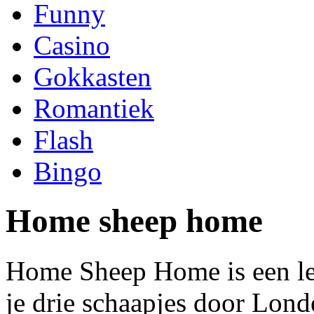
Funny
Casino
Gokkasten
Romantiek
Flash
Bingo
Home sheep home
Home Sheep Home is een leu
je drie schaapjes door Lond