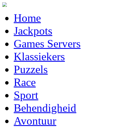
Home
Jackpots
Games Servers
Klassiekers
Puzzels
Race
Sport
Behendigheid
Avontuur