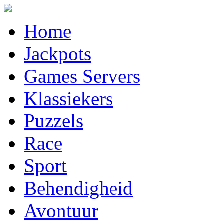
Home
Jackpots
Games Servers
Klassiekers
Puzzels
Race
Sport
Behendigheid
Avontuur