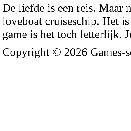
De liefde is een reis. Maar n
loveboat cruiseschip. Het is
game is het toch letterlijk. 
Copyright © 2026
Games-se