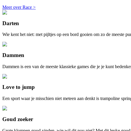
Meer over Race >
Darten
Wie kent het niet: met pijltjes op een bord gooien om zo de meeste p
Dammen
Dammen is een van de meeste klassieke games die je je kunt bedenken. 
Love to jump
Een sport waar je misschien niet meteen aan denkt is trampoline spring
Goud zoeker
Grote klompen goud vinden, wie wil dit nou niet? Met dit leuke goud 