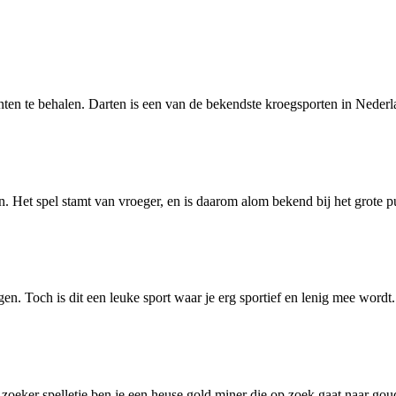
unten te behalen. Darten is een van de bekendste kroegsporten in Nederl
Het spel stamt van vroeger, en is daarom alom bekend bij het grote pub
en. Toch is dit een leuke sport waar je erg sportief en lenig mee wordt.
zoeker spelletje ben je een heuse gold miner die op zoek gaat naar gou