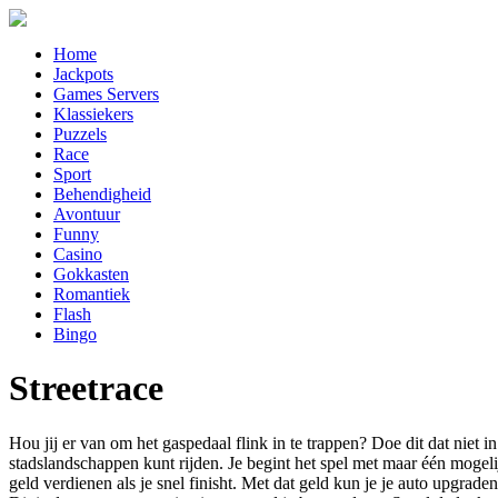
Home
Jackpots
Games Servers
Klassiekers
Puzzels
Race
Sport
Behendigheid
Avontuur
Funny
Casino
Gokkasten
Romantiek
Flash
Bingo
Streetrace
Hou jij er van om het gaspedaal flink in te trappen? Doe dit dat niet i
stadslandschappen kunt rijden. Je begint het spel met maar één mogelij
geld verdienen als je snel finisht. Met dat geld kun je je auto upgrad