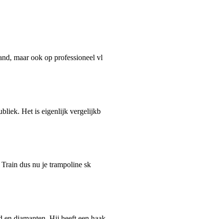
and, maar ook op professioneel vl
liek. Het is eigenlijk vergelijkb
 Train dus nu je trampoline sk
d en diamanten. Hij heeft een haak