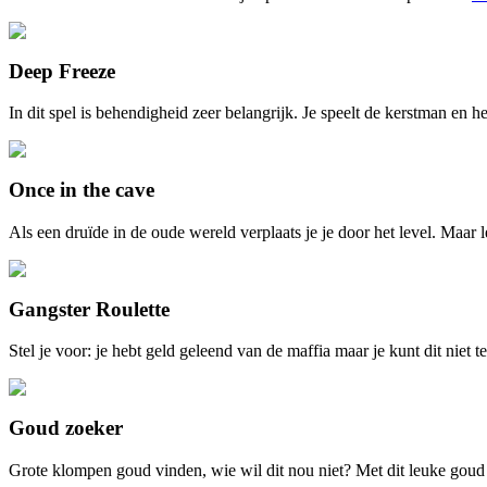
Deep Freeze
In dit spel is behendigheid zeer belangrijk. Je speelt de kerstman en he
Once in the cave
Als een druïde in de oude wereld verplaats je je door het level. Maar l
Gangster Roulette
Stel je voor: je hebt geld geleend van de maffia maar je kunt dit niet 
Goud zoeker
Grote klompen goud vinden, wie wil dit nou niet? Met dit leuke goud 