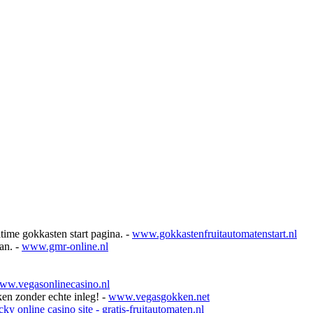
ltime gokkasten start pagina. -
www.gokkastenfruitautomatenstart.nl
an. -
www.gmr-online.nl
ww.vegasonlinecasino.nl
ken zonder echte inleg! -
www.vegasgokken.net
cky online casino site - gratis-fruitautomaten.nl