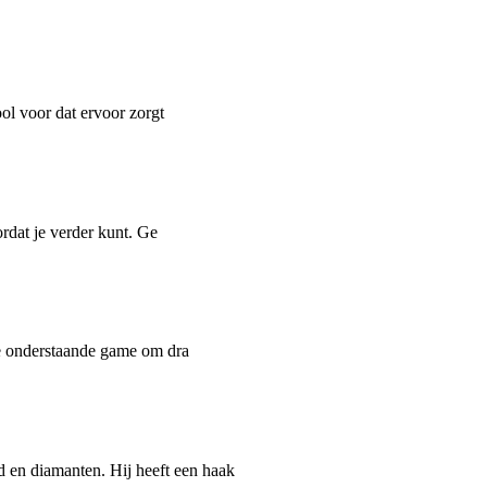
ool voor dat ervoor zorgt
ordat je verder kunt. Ge
r de onderstaande game om dra
d en diamanten. Hij heeft een haak